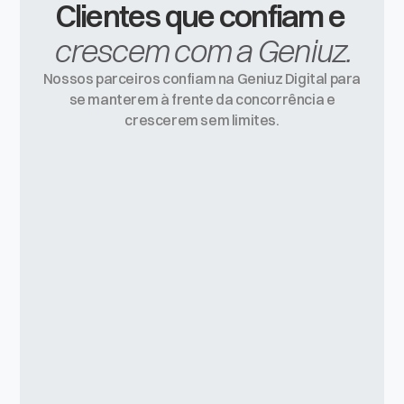
Clientes que confiam e 
crescem com a Geniuz.
Nossos parceiros confiam na Geniuz Digital para
se manterem à frente da concorrência e
crescerem sem limites.
Dez 20, 2025
Saudáveis Subversivos
@saudaveissubversivos
Uma equipe prática, criativa e muito eficiente
na execução dos projetos, sempre
demonstrando atenção aos detalhes.