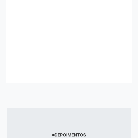
Prazo
3 semanas
Serviço
Web Design
Data do projeto
24 de set. de 2025
DEPOIMENTOS