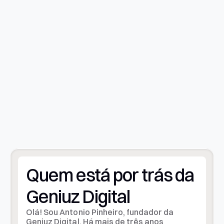
entregues para
geraram mais de
empresas em
R$200 mil em
Maceió, no Brasil e
faturamento para
no exterior.
nossos clientes.
Anos de experiencias
+3 anos criando sites profissionais em Maceió e
atendendo todo o Brasil.
Quem está por trás da 
Geniuz Digital
Olá! Sou Antonio Pinheiro, fundador da 
Geniuz Digital. Há mais de três anos 