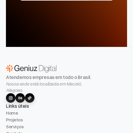
E-mail
Atendemos empresas em todo o Brasil.
Nossa sede está localizada em Maceió,
Alagoas.
Links úteis
Home
Projetos
Serviços