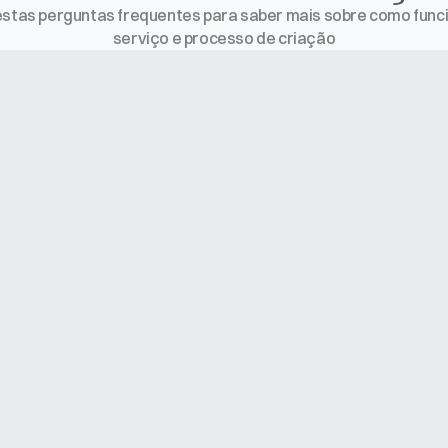
estas perguntas frequentes para saber mais sobre como func
serviço e processo de criação
nto?
pronto?
ce no Google. Vocês resolvem isso?
izar o site sozinho?