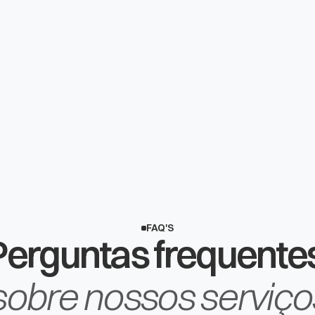
Sucesso em Projetos
An
Projetos que geraram mais de
+3 a
 e
R$200 mil em faturamento para
em 
nossos clientes.
Bras
FAQ'S
sobre nossos serviço