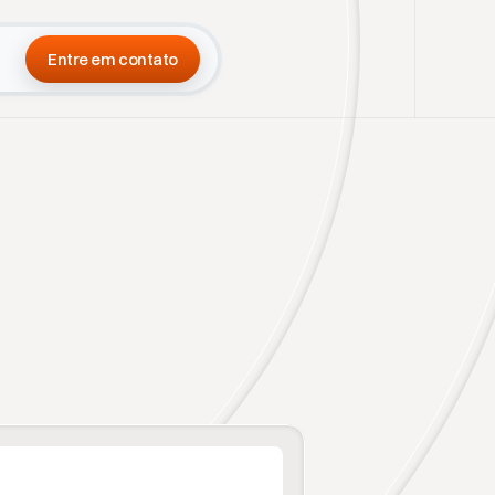
Entre em contato
Entre em contato
G
o
o
g
l
e
e
t
r
a
n
s
f
o
r
m
a
a
r
a
t
o
d
o
o
B
r
a
s
i
l
.