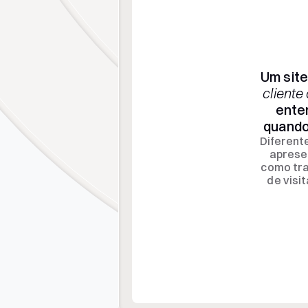
Um site
cliente
enten
quando
Diferente
aprese
como tra
de visi