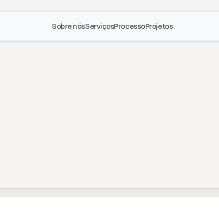
Sobre nós
Serviços
Processo
Projetos
SITE INSTITUCIONAL
u
m
a
p
r
e
s
e
n
ç
a
d
i
g
i
t
a
l
q
u
e
t
r
a
n
s
m
i
t
e
c
r
e
d
i
b
i
l
i
d
a
d
e
,
a
p
a
r
e
c
e
n
o
i
e
n
t
e
s
.
A
G
e
n
i
u
z
D
i
g
i
t
a
l
c
r
i
a
s
i
t
e
s
p
r
o
f
i
s
s
i
o
n
a
i
s
e
m
M
a
c
e
i
ó
e
p