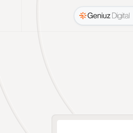
S
e
u
n
e
g
ó
c
i
o
m
e
r
e
c
e
v
i
s
i
t
a
n
t
e
s
e
m
c
l