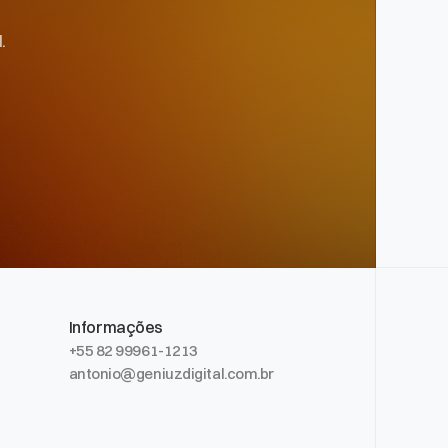
.
Informações
+55 82 99961-1213
antonio@geniuzdigital.com.br