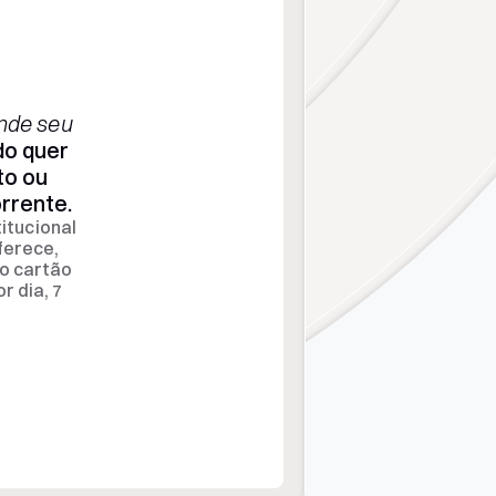
nde seu 
do quer 
o ou 
rrente.
itucional 
erece, 
o cartão 
 dia, 7 