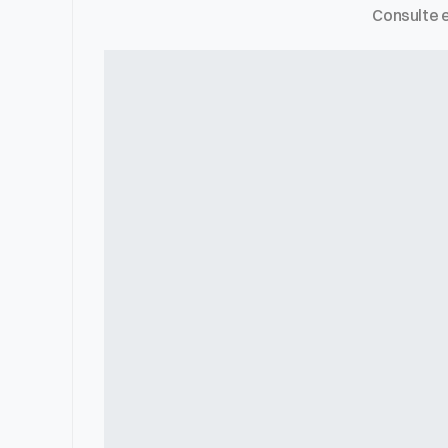
Consulte 
Em quanto tempo meu site fica pro
O site tem custo mensal depois de 
Meu site atual é lento e não apare
Após a entrega, vou conseguir atual
O site funciona bem no celular?